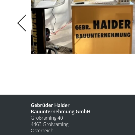
Gebrüder Haider
Bauunternehmung GmbH
Großraming 40
4463 Großraming
Österreich