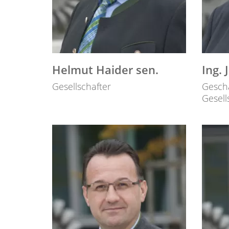
Helmut Haider sen.
Ing. 
Gesellschafter
Gesch
Gesell