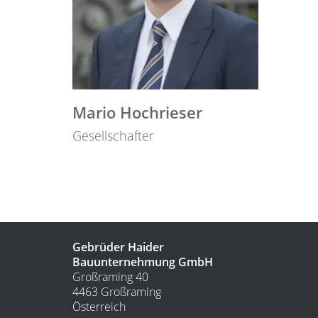
Mario Hochrieser
Gesellschafter
Gebrüder Haider
Bauunternehmung GmbH
Großraming 40
4463 Großraming
Österreich