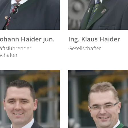
Johann Haider jun.
Ing. Klaus Haider
äftsführender
Gesellschafter
schafter