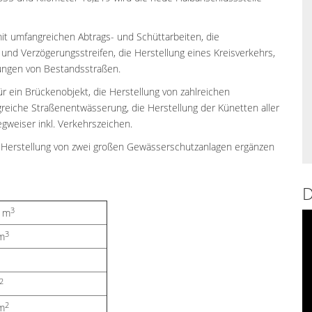
it umfangreichen Abtrags- und Schüttarbeiten, die
und Verzögerungsstreifen, die Herstellung eines Kreisverkehrs,
ungen von Bestandsstraßen.
r ein Brückenobjekt, die Herstellung von zahlreichen
eiche Straßenentwässerung, die Herstellung der Künetten aller
gweiser inkl. Verkehrszeichen.
e Herstellung von zwei großen Gewässerschutzanlagen ergänzen
D
3
0 m
3
 m
2
2
 m