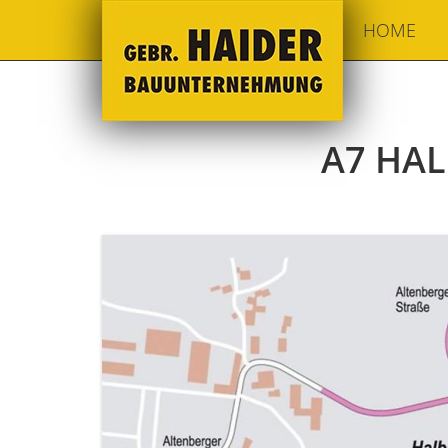
HOME
A7 HA